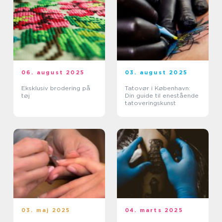
06. august 2025
03. august 2025
Eksklusiv brodering på
Tatovør i København:
tøj
Din guide til enestående
tatoveringskunst
03. maj 2025
04. marts 2025