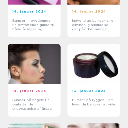
14. januar 2024
14. januar 2024
Bumser i hovedbunden:
Indvendige bumser er en
En omfattende guide til
almindelig hudlidelse,
både årsager og
der påvirker mange
behandling
mennesker over hele
verden
14. januar 2024
13. januar 2024
Bumser på hagen: En
Bumser på ryggen – alt,
omfattende
hvad du behøver at vide
undersøgelse af årsager,
behandlinger og
forebyggelse