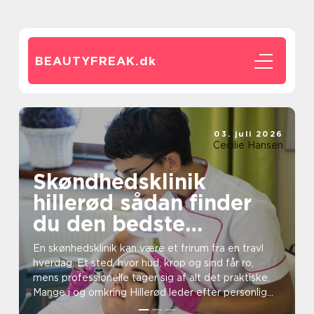
BEAUTYFREAK.
dk
03. juli 2026
Cecilie Hansen
Skøndhedsklinik
hillerød sådan finder
du den bedste
behandling til din hud
En skønhedsklinik kan være et frirum fra en travl
hverdag. Et sted, hvor hud, krop og sind får ro,
mens professionelle tager sig af alt det praktiske.
Mange i og omkring Hillerød leder efter personlig...