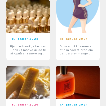
18. januar 2024
18. januar 2024
Fjern indvendige bumser
Bumser på kinderne er
– den ultimative guide til
et almindeligt problem,
at opnå en renere og
der berører mange
mere strålende hud
mennesker i alle aldre
18. januar 2024
17. januar 2024