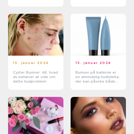
Hudproblem
15. januar 2024
15. januar 2024
Cyster Bumser: Alt, hvad
Bumser på ballerne er
du behøver at vide om
en almindelig hudlidelse,
dette hudproblem
der kan påvirke både
mænd og kvinder i
forskellige aldre