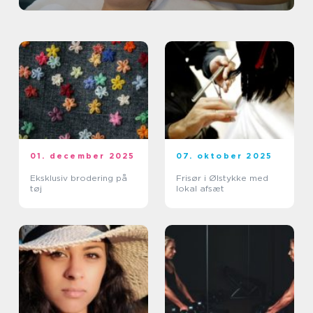
01. december 2025
07. oktober 2025
Eksklusiv brodering på
Frisør i Ølstykke med
tøj
lokal afsæt