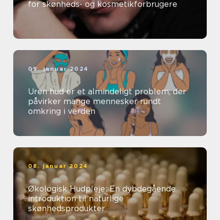
for skønheds- og kosmetikforbrugere
09. januar 2024
Uren hud er et almindeligt problem, der
påvirker mange mennesker rundt
omkring i verden
08. januar 2024
Økologisk Hudpleje: En dybdegående
introduktion til naturlige
skønhedsprodukter