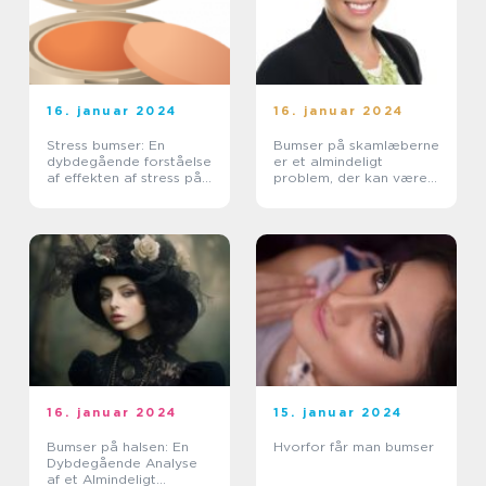
16. januar 2024
16. januar 2024
Stress bumser: En
Bumser på skamlæberne
dybdegående forståelse
er et almindeligt
af effekten af stress på
problem, der kan være
vores hud
både ubehageligt og
pinligt for mange
kvinder
16. januar 2024
15. januar 2024
Bumser på halsen: En
Hvorfor får man bumser
Dybdegående Analyse
af et Almindeligt