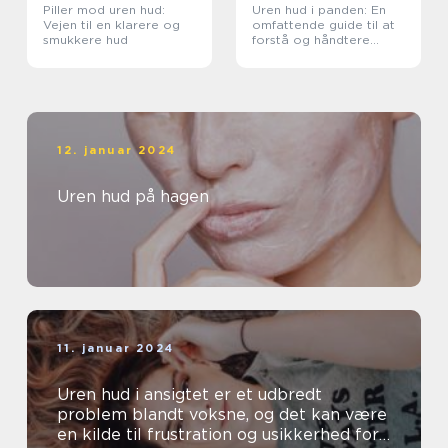
Piller mod uren hud:
Uren hud i panden: En
Vejen til en klarere og
omfattende guide til at
smukkere hud
forstå og håndtere
problemet
12. januar 2024
Uren hud på hagen
11. januar 2024
Uren hud i ansigtet er et udbredt
problem blandt voksne, og det kan være
en kilde til frustration og usikkerhed for