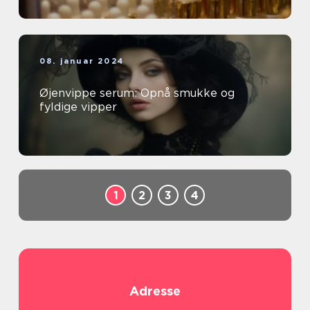
08. januar 2024
Øjenvippe serum: Opnå smukke og
fyldige vipper
1
2
3
4
Adresse