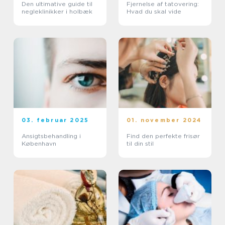
Den ultimative guide til
Fjernelse af tatovering:
negleklinikker i holbæk
Hvad du skal vide
03. februar 2025
01. november 2024
Ansigtsbehandling i
Find den perfekte frisør
København
til din stil