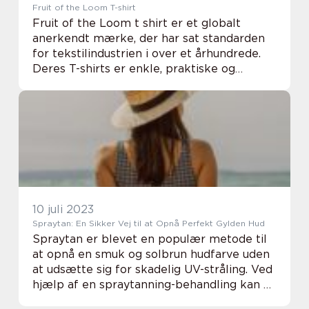
Fruit of the Loom T-shirt
Fruit of the Loom t shirt er et globalt
anerkendt mærke, der har sat standarden
for tekstilindustrien i over et århundrede.
Deres T-shirts er enkle, praktiske og
holdbare, hvilket gør dem populære blandt
mennesker i alle aldr...
10 juli 2023
Spraytan: En Sikker Vej til at Opnå Perfekt Gylden Hud
Spraytan er blevet en populær metode til
at opnå en smuk og solbrun hudfarve uden
at udsætte sig for skadelig UV-stråling. Ved
hjælp af en spraytanning-behandling kan du
få den ønskede tan og en stråle...