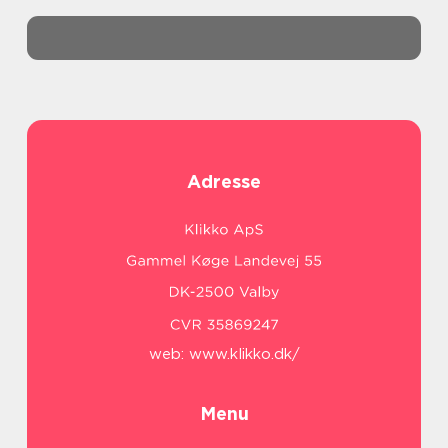
Adresse
web:
www.klikko.dk/
Menu