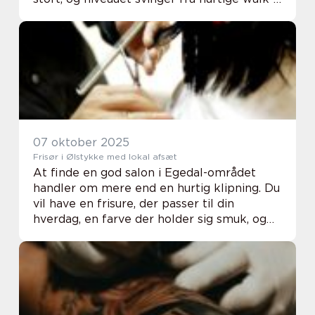
in steder til små klinikker med høj
faglighed og specialiserede behandlinger. ...
07 oktober 2025
Frisør i Ølstykke med lokal afsæt
At finde en god salon i Egedal-området
handler om mere end en hurtig klipning. Du
vil have en frisure, der passer til din
hverdag, en farve der holder sig smuk, og
en oplevelse hvor du føler dig i trygge
hænder. Her guider vi dig t...