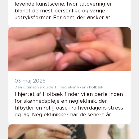
levende kunstscene, hvor tatovering er
blandt de mest personlige og varige
udtryksformer. For dem, der ønsker at
præge deres hud med betydningsfulde
symboler eller kunstværker, er der ing...
03 maj 2025
Den ultimative guide til negleklinikker i holbæk
I hjertet af Holbæk finder vi en perle inden
for skønhedspleje en negleklinik, der
tilbyder en rolig oase fra hverdagens stress
og jag. Negleklinikker har de senere år
vundet terræn som det foretrukne valg for
dem, der &oslas...