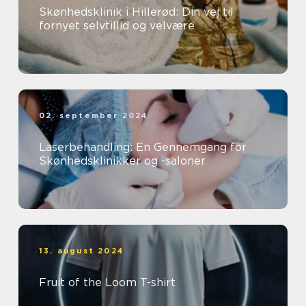
Skønhedsklinik i Hillerød: Din vej til
fornyet selvtillid og velvære
02. september 2024
Laserbehandling: En Gennemgang for
Skønhedsklinikker og -saloner
13. august 2024
Fruit of the Loom T-shirt