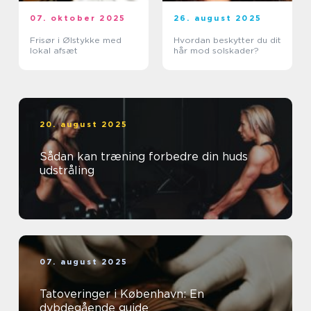
07. oktober 2025
26. august 2025
Frisør i Ølstykke med
Hvordan beskytter du dit
lokal afsæt
hår mod solskader?
20. august 2025
Sådan kan træning forbedre din huds
udstråling
07. august 2025
Tatoveringer i København: En
dybdegående guide