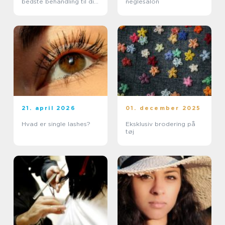
bedste behandling til din
neglesalon
hud
21. april 2026
01. december 2025
Hvad er single lashes?
Eksklusiv brodering på
tøj