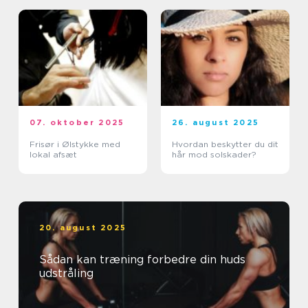
07. oktober 2025
26. august 2025
Frisør i Ølstykke med
Hvordan beskytter du dit
lokal afsæt
hår mod solskader?
20. august 2025
Sådan kan træning forbedre din huds
udstråling