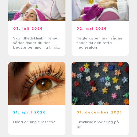
03. juli 2026
02. maj 2026
Skøndhedsklinik hillerød
Negle københavn sådan
sådan finder du den
finder du den rette
bedste behandling til din
neglesalon
hud
21. april 2026
01. december 2025
Hvad er single lashes?
Eksklusiv brodering på
tøj