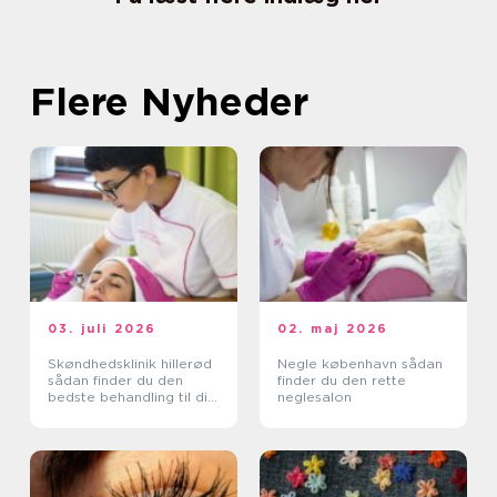
Flere Nyheder
03. juli 2026
02. maj 2026
Skøndhedsklinik hillerød
Negle københavn sådan
sådan finder du den
finder du den rette
bedste behandling til din
neglesalon
hud