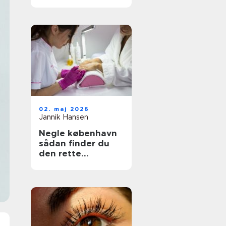
bedste behandling
til din hud
02. maj 2026
Jannik Hansen
Negle københavn
sådan finder du
den rette
neglesalon