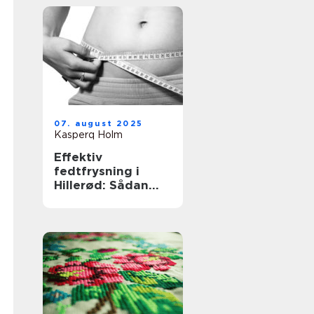
07. august 2025
Kasperq Holm
Effektiv
fedtfrysning i
Hillerød: Sådan
virker
behandlingen