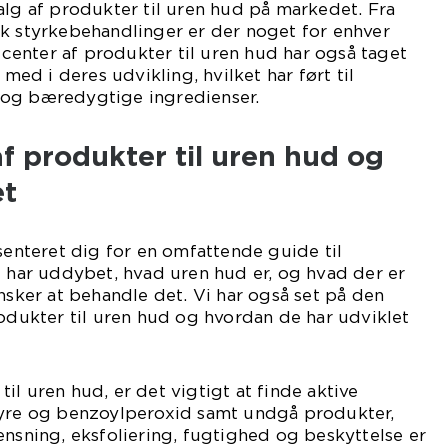
alg af produkter til uren hud på markedet. Fra
sk styrkebehandlinger er der noget for enhver
enter af produkter til uren hud har også taget
d i deres udvikling, hvilket har ført til
 og bæredygtige ingredienser.
 produkter til uren hud og
et
æsenteret dig for en omfattende guide til
i har uddybet, hvad uren hud er, og hvad der er
ønsker at behandle det. Vi har også set på den
rodukter til uren hud og hvordan de har udviklet
il uren hud, er det vigtigt at finde aktive
syre og benzoylperoxid samt undgå produkter,
ensning, eksfoliering, fugtighed og beskyttelse er