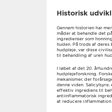
Historisk udvik
Gennem historien har me
måder at behandle det på.
ingredienser som honning,
huden. På trods af deres
hudpleje, var disse civilis
til behandling af uren hud
I løbet af det 20. århund
hudplejeforskning. Fors
mekanismer, der forårsag
denne viden. Salicylsyre,
effektiv ingrediens til b
antiinflammatorisk ingredi
at reducere inflammation