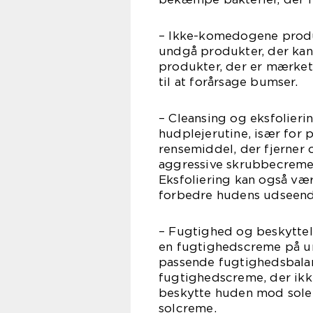
– Ikke-komedogene produk
undgå produkter, der kan
produkter, der er mærket
til at forårsage bumser.
– Cleansing og eksfolierin
hudplejerutine, især for
rensemiddel, der fjerner
aggressive skrubbecremer,
Eksfoliering kan også væ
forbedre hudens udseend
– Fugtighed og beskyttel
en fugtighedscreme på ure
passende fugtighedsbalan
fugtighedscreme, der ikke
beskytte huden mod solen
solcreme.