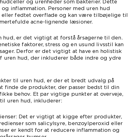
hudceller og urenheder som bakterier. Dette
e og inflammation. Personer med uren hud
eller fedtet overflade og kan være tilbøjelige til
mertefulde acne-lignende læsioner.
hud, er det vigtigt at forstå årsagerne til den.
etiske faktorer, stress og en usund livsstil kan
ger. Derfor er det vigtigt at have en holistisk
af uren hud, der inkluderer både indre og ydre
ter til uren hud, er der et bredt udvalg på
t finde de produkter, der passer bedst til din
fikke behov. Et par vigtige punkter at overveje,
il uren hud, inkluderer:
ienser: Det er vigtigt at kigge efter produkter,
redienser som salicylsyre, benzoylperoxid eller
enser er kendt for at reducere inflammation og
orårsager bumser.