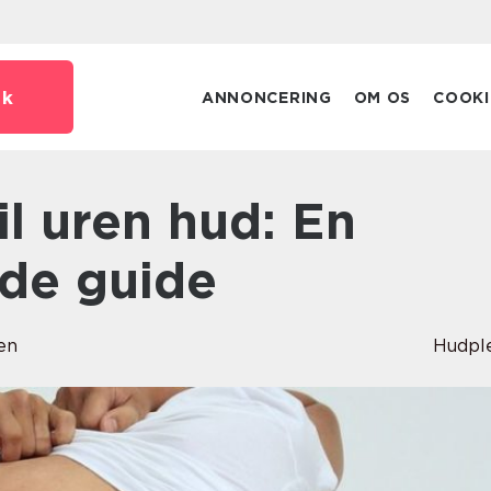
dk
ANNONCERING
OM OS
COOKI
de guide
en
Hudpl