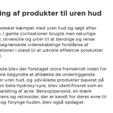
ling af produkter til uren hud
nnesker kæmpet med uren hud og søgt efter
 I gamle civilisationer brugte man naturlige
 olivenolie og urter til at berolige og rense
 begrænsede videnskabelige forståelse af
ationer i stand til at udvikle effektive produkter
.
rede blev der foretaget store fremskridt inden for
kere begyndte at afdække de underliggende
er uren hud, og udviklede produkter baseret på
 en beta-hydroxy-syre, blev identificeret som en
ehandling af acne. Benzoylperoxid, en stærk
ens og retinoider, der er kendt for deres evne til
 og forynge huden, blev også opdaget.