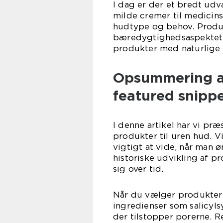
I dag er der et bredt udv
milde cremer til medicin
hudtype og behov. Produc
bæredygtighedsaspektet me
produkter med naturlige
Opsummering af
featured snipp
I denne artikel har vi pr
produkter til uren hud. V
vigtigt at vide, når man 
historiske udvikling af p
sig over tid.
Når du vælger produkter t
ingredienser som salicyl
der tilstopper porerne. R