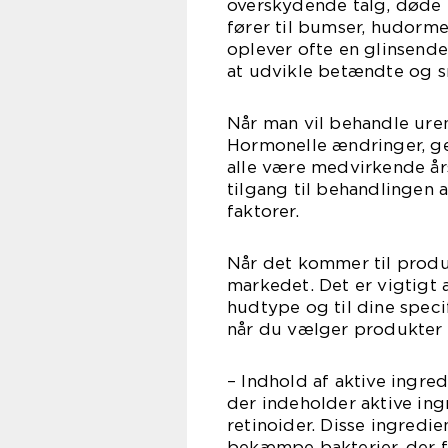
overskydende talg, døde 
fører til bumser, hudorm
oplever ofte en glinsende 
at udvikle betændte og s
Når man vil behandle uren 
Hormonelle ændringer, gen
alle være medvirkende årsa
tilgang til behandlingen 
faktorer.
Når det kommer til produk
markedet. Det er vigtigt a
hudtype og til dine speci
når du vælger produkter t
– Indhold af aktive ingred
der indeholder aktive ing
retinoider. Disse ingredi
bekæmpe bakterier, der f