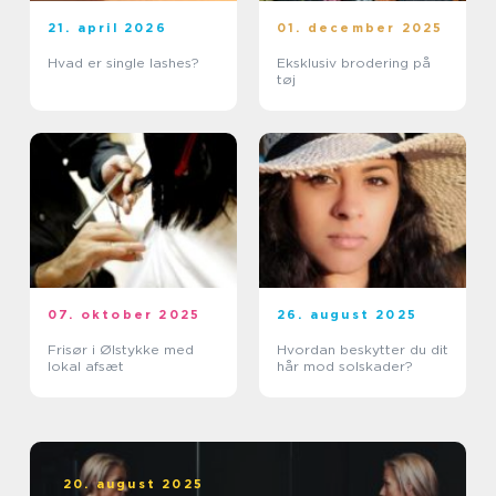
21. april 2026
01. december 2025
Hvad er single lashes?
Eksklusiv brodering på
tøj
07. oktober 2025
26. august 2025
Frisør i Ølstykke med
Hvordan beskytter du dit
lokal afsæt
hår mod solskader?
20. august 2025