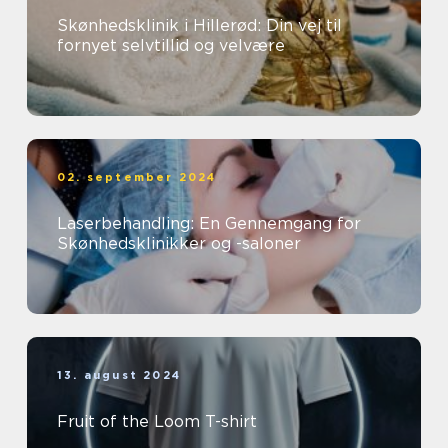
Skønhedsklinik i Hillerød: Din vej til
fornyet selvtillid og velvære
02. september 2024
Laserbehandling: En Gennemgang for
Skønhedsklinikker og -saloner
13. august 2024
Fruit of the Loom T-shirt