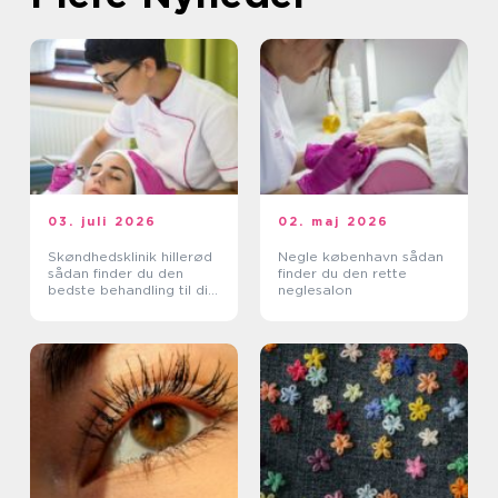
03. juli 2026
02. maj 2026
Skøndhedsklinik hillerød
Negle københavn sådan
sådan finder du den
finder du den rette
bedste behandling til din
neglesalon
hud