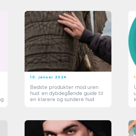
10. januar 2024
Bedste produkter mod uren
hud: en dybdegående guide til
ng
en klarere og sundere hud