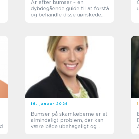
Ar efter bumser – en
dybdegående guide til at forstå
og behandle disse uønskede
mærker
16. januar 2024
Bumser på skamlæberne er et
almindeligt problem, der kan
ud
være både ubehageligt og
pinligt for mange kvinder