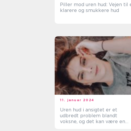
Piller mod uren hud: Vejen til 
klarere og smukkere hud
11. januar 2024
Uren hud i ansigtet er et
udbredt problem blandt
voksne, og det kan være en
kilde til frustration og