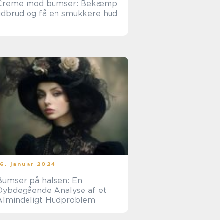
Creme mod bumser: Bekæmp
udbrud og få en smukkere hud
16. januar 2024
Bumser på halsen: En
Dybdegående Analyse af et
Almindeligt Hudproblem