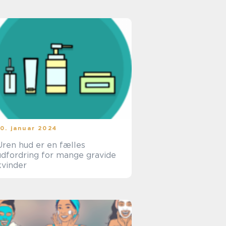
10. januar 2024
Uren hud er en fælles
udfordring for mange gravide
kvinder