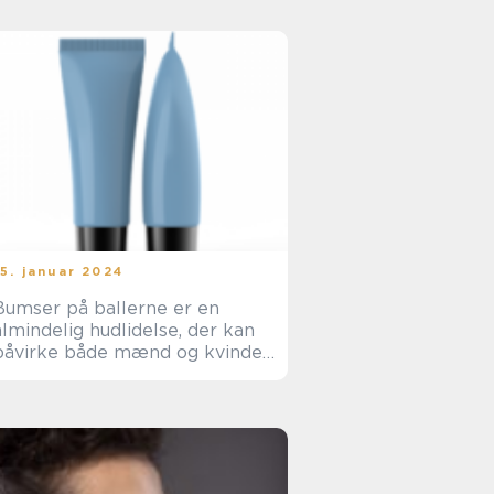
15. januar 2024
Bumser på ballerne er en
almindelig hudlidelse, der kan
påvirke både mænd og kvinder
i forskellige aldre