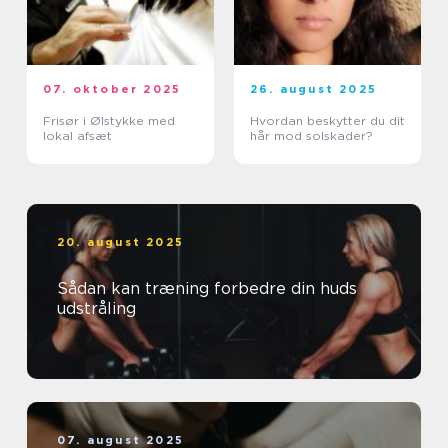
07. oktober 2025
26. august 2025
Frisør i Ølstykke med
Hvordan beskytter du dit
lokal afsæt
hår mod solskader?
20. august 2025
Sådan kan træning forbedre din huds
udstråling
07. august 2025