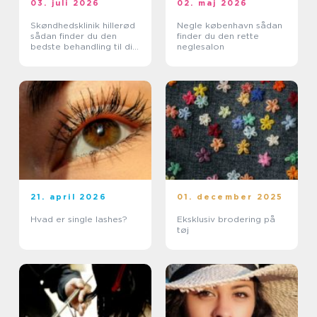
03. juli 2026
02. maj 2026
Skøndhedsklinik hillerød
Negle københavn sådan
sådan finder du den
finder du den rette
bedste behandling til din
neglesalon
hud
21. april 2026
01. december 2025
Hvad er single lashes?
Eksklusiv brodering på
tøj