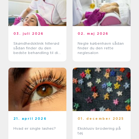
03. juli 2026
02. maj 2026
Skøndhedsklinik hillerød
Negle københavn sådan
sådan finder du den
finder du den rette
bedste behandling til din
neglesalon
hud
21. april 2026
01. december 2025
Hvad er single lashes?
Eksklusiv brodering på
tøj