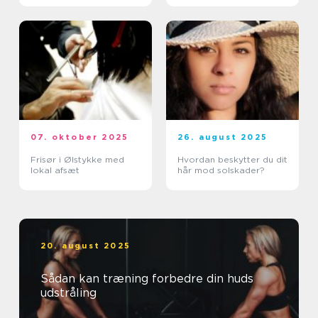
07. oktober 2025
26. august 2025
Frisør i Ølstykke med
Hvordan beskytter du dit
lokal afsæt
hår mod solskader?
20. august 2025
Sådan kan træning forbedre din huds
udstråling