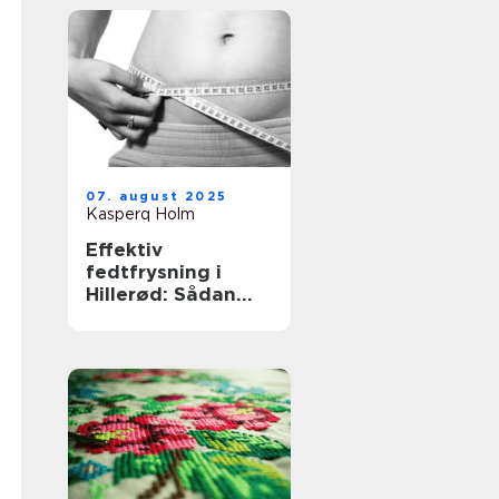
07. august 2025
Kasperq Holm
Effektiv
fedtfrysning i
Hillerød: Sådan
virker
behandlingen