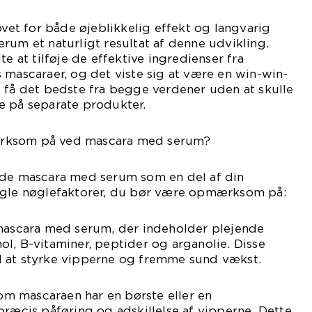
t for både øjeblikkelig effekt og langvarig
rum et naturligt resultat af denne udvikling.
at tilføje de effektive ingredienser fra
 mascaraer, og det viste sig at være en win-win-
 få det bedste fra begge verdener uden at skulle
e på separate produkter.
rksom på ved mascara med serum?
nde mascara med serum som en del af din
ogle nøglefaktorer, du bør være opmærksom på:
 mascara med serum, der indeholder plejende
l, B-vitaminer, peptider og arganolie. Disse
 at styrke vipperne og fremme sund vækst.
 om mascaraen har en børste eller en
præcis påføring og adskillelse af vipperne. Dette