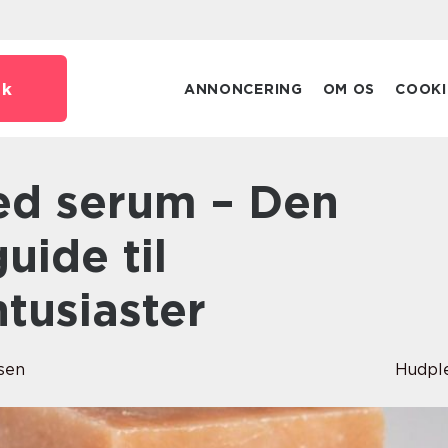
dk
ANNONCERING
OM OS
COOKI
uide til
tusiaster
sen
Hudpl