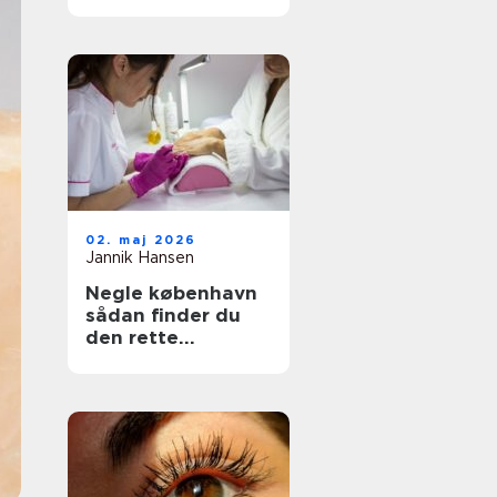
bedste behandling
til din hud
02. maj 2026
Jannik Hansen
Negle københavn
sådan finder du
den rette
neglesalon