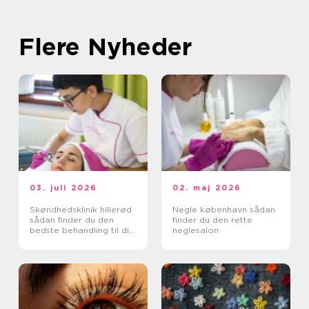
Flere Nyheder
03. juli 2026
02. maj 2026
Skøndhedsklinik hillerød
Negle københavn sådan
sådan finder du den
finder du den rette
bedste behandling til din
neglesalon
hud