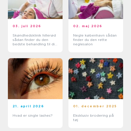
03. juli 2026
02. maj 2026
Skøndhedsklinik hillerød
Negle københavn sådan
sådan finder du den
finder du den rette
bedste behandling til din
neglesalon
hud
21. april 2026
01. december 2025
Hvad er single lashes?
Eksklusiv brodering på
tøj