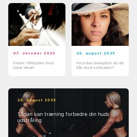
07. oktober 2025
26. august 2025
Frisør i Ølstykke med
Hvordan beskytter du dit
lokal afsæt
hår mod solskader?
20. august 2025
Sådan kan træning forbedre din huds
udstråling