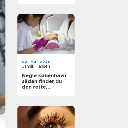
bedste behandling
til din hud
02. maj 2026
Jannik Hansen
Negle københavn
sådan finder du
den rette
neglesalon