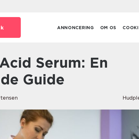
dk
ANNONCERING
OM OS
COOKI
de Guide
rtensen
Hudpl