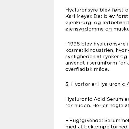
Hyaluronsyre blev først 
Karl Meyer. Det blev før
øjenkirurgi og ledbehandl
øjensygdomme og muskul
I 1996 blev hyaluronsyre 
kosmetikindustrien, hvor d
synligheden af rynker og f
anvendt i serumform for 
overfladisk måde.
3. Hvorfor er Hyaluronic 
Hyaluronic Acid Serum er 
for huden. Her er nogle 
– Fugtgivende: Serummet t
med at bekæmpe tørhed o