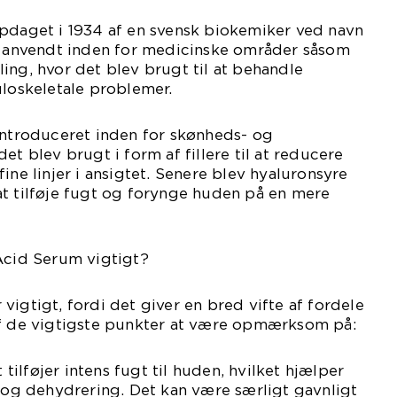
opdaget i 1934 af en svensk biokemiker ved navn
st anvendt inden for medicinske områder såsom
ing, hvor det blev brugt til at behandle
oskeletale problemer.
introduceret inden for skønheds- og
et blev brugt i form af fillere til at reducere
ine linjer i ansigtet. Senere blev hyaluronsyre
at tilføje fugt og forynge huden på en mere
Acid Serum vigtigt?
vigtigt, fordi det giver en bred vifte af fordele
af de vigtigste punkter at være opmærksom på:
ilføjer intens fugt til huden, hvilket hjælper
g dehydrering. Det kan være særligt gavnligt