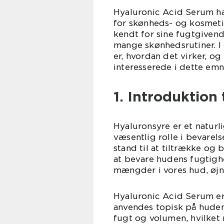
Hyaluronic Acid Serum har
for skønheds- og kosmeti
kendt for sine fugtgivend
mange skønhedsrutiner. I 
er, hvordan det virker, og
interesserede i dette emn
1. Introduktion
Hyaluronsyre er et naturl
væsentlig rolle i bevare
stand til at tiltrække o
at bevare hudens fugtighe
mængder i vores hud, øjn
Hyaluronic Acid Serum er
anvendes topisk på huden
fugt og volumen, hvilket r