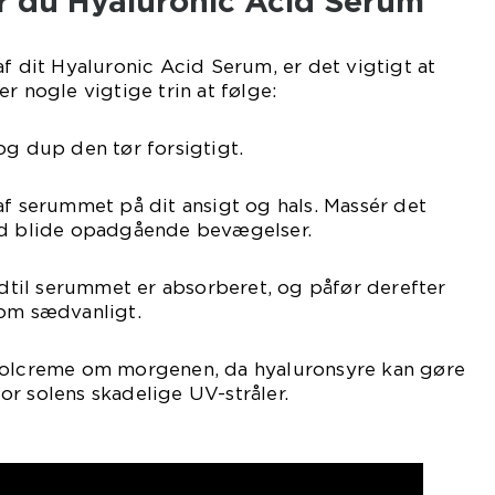
r du Hyaluronic Acid Serum
af dit Hyaluronic Acid Serum, er det vigtigt at
r nogle vigtige trin at følge:
og dup den tør forsigtigt.
af serummet på dit ansigt og hals. Massér det
ed blide opadgående bevægelser.
indtil serummet er absorberet, og påfør derefter
som sædvanligt.
solcreme om morgenen, da hyaluronsyre kan gøre
r solens skadelige UV-stråler.