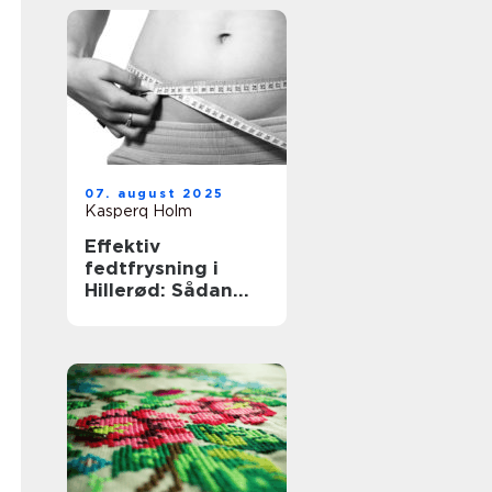
07. august 2025
Kasperq Holm
Effektiv
fedtfrysning i
Hillerød: Sådan
virker
behandlingen