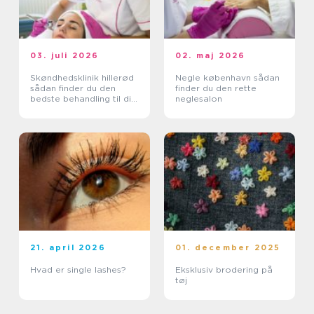
03. juli 2026
02. maj 2026
Skøndhedsklinik hillerød
Negle københavn sådan
sådan finder du den
finder du den rette
bedste behandling til din
neglesalon
hud
21. april 2026
01. december 2025
Hvad er single lashes?
Eksklusiv brodering på
tøj