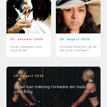
07. oktober 2025
26. august 2025
Frisør i Ølstykke med
Hvordan beskytter du dit
lokal afsæt
hår mod solskader?
20. august 2025
Sådan kan træning forbedre din huds
udstråling