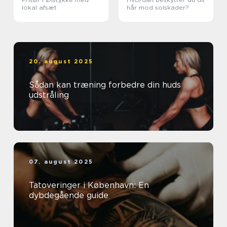
lokal afsæt
hår mod solskader?
20. august 2025
Sådan kan træning forbedre din huds
udstråling
07. august 2025
Tatoveringer i København: En
dybdegående guide