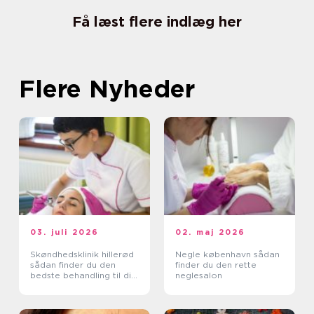
Få læst flere indlæg her
Flere Nyheder
03. juli 2026
02. maj 2026
Skøndhedsklinik hillerød
Negle københavn sådan
sådan finder du den
finder du den rette
bedste behandling til din
neglesalon
hud