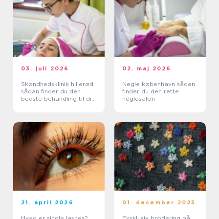
03. juli 2026
02. maj 2026
Skøndhedsklinik hillerød
Negle københavn sådan
sådan finder du den
finder du den rette
bedste behandling til din
neglesalon
hud
21. april 2026
01. december 2025
Hvad er single lashes?
Eksklusiv brodering på