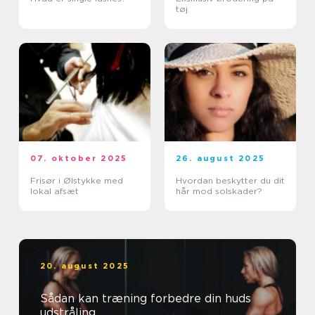
tøj
07. oktober 2025
26. august 2025
Frisør i Ølstykke med
Hvordan beskytter du dit
lokal afsæt
hår mod solskader?
20. august 2025
Sådan kan træning forbedre din huds
udstråling