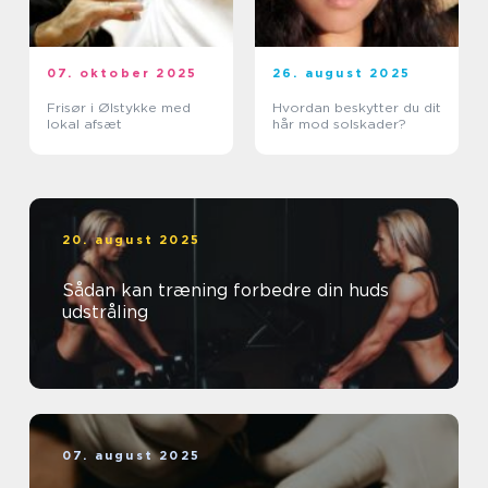
07. oktober 2025
26. august 2025
Frisør i Ølstykke med
Hvordan beskytter du dit
lokal afsæt
hår mod solskader?
20. august 2025
Sådan kan træning forbedre din huds
udstråling
07. august 2025