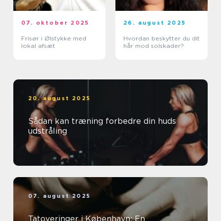
07. oktober 2025
26. august 2025
Frisør i Ølstykke med
Hvordan beskytter du dit
lokal afsæt
hår mod solskader?
20. august 2025
Sådan kan træning forbedre din huds
udstråling
07. august 2025
Tatoveringer i København: En