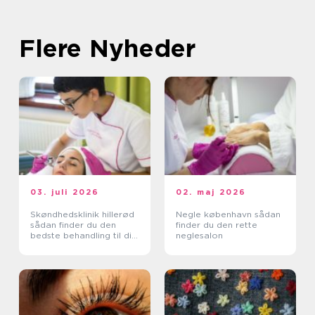
Flere Nyheder
03. juli 2026
02. maj 2026
Skøndhedsklinik hillerød
Negle københavn sådan
sådan finder du den
finder du den rette
bedste behandling til din
neglesalon
hud