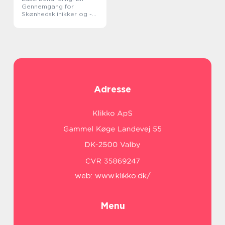
Gennemgang for
Skønhedsklinikker og -
saloner
Adresse
web:
www.klikko.dk/
Menu