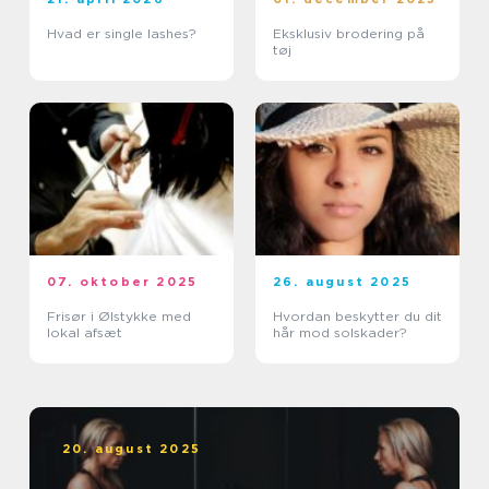
Hvad er single lashes?
Eksklusiv brodering på
tøj
07. oktober 2025
26. august 2025
Frisør i Ølstykke med
Hvordan beskytter du dit
lokal afsæt
hår mod solskader?
20. august 2025