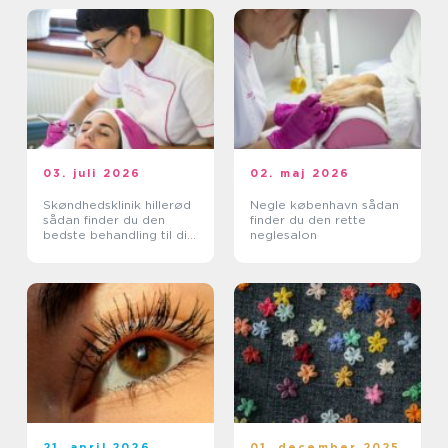
03. juli 2026
02. maj 2026
Skøndhedsklinik hillerød
Negle københavn sådan
sådan finder du den
finder du den rette
bedste behandling til din
neglesalon
hud
21. april 2026
01. december 2025