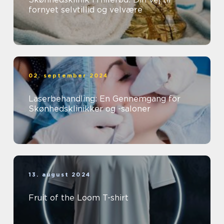
fornyet selvtillid og velvære
02. september 2024
Laserbehandling: En Gennemgang for
Skønhedsklinikker og -saloner
13. august 2024
Fruit of the Loom T-shirt