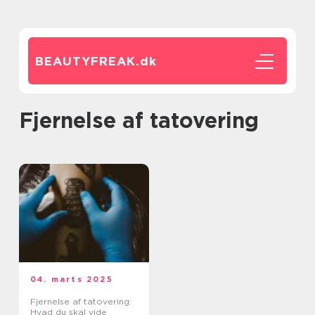
BEAUTYFREAK.
dk
Fjernelse af tatovering
04. marts 2025
Fjernelse af tatovering:
Hvad du skal vide