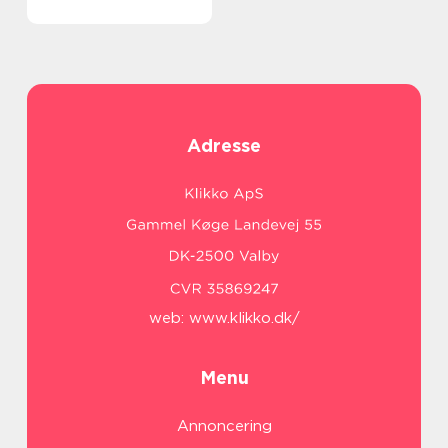
Adresse
web:
www.klikko.dk/
Menu
Annoncering