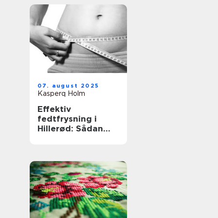
07. august 2025
Kasperq Holm
Effektiv
fedtfrysning i
Hillerød: Sådan
virker
behandlingen