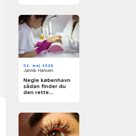
bedste behandling
til din hud
02. maj 2026
Jannik Hansen
Negle københavn
sådan finder du
den rette
neglesalon