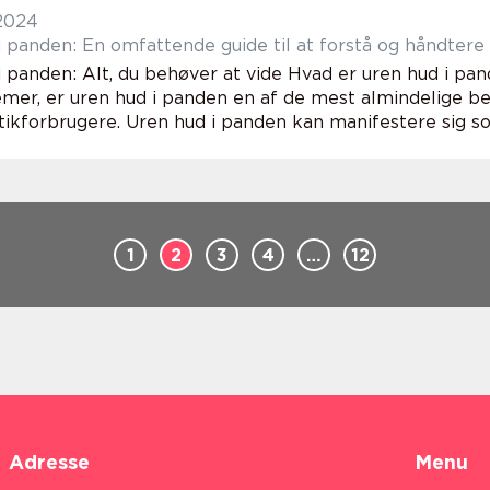
 2024
i panden: En omfattende guide til at forstå og håndter
i panden: Alt, du behøver at vide Hvad er uren hud i p
mer, er uren hud i panden en af de mest almindelige b
ikforbrugere. Uren hud i panden kan manifestere sig som
1
2
3
4
…
12
Adresse
Menu