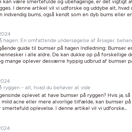
 kan være smertefulde og ubehagelige, er det vigtigt at
ges. I denne artikel vil vi udforske og uddybe alt, hva
n indvendig bums, også kendt som en dyb bums eller en 
 2024
 hagen: En omfattende undersøgelse af årsager, behan
ående guide til bumser på hagen Indledning: Bumser er 
nnesker i alle aldre. De kan dukke op på forskellige d
 og mange oplever desværre hyppig udbrud af bumser på 
 2024
 ryggen – alt, hvad du behøver at vide
gensinde oplevet at have bumser på ryggen? Hvis ja, så 
af mild acne eller mere alvorlige tilfælde, kan bumser 
er smertefuld oplevelse. I denne artikel vil vi udforske...
 2024