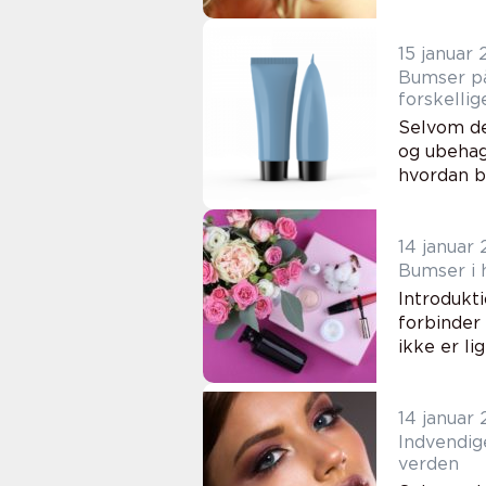
15 januar
Bumser på
forskellig
Selvom de
og ubehage
hvordan bu
14 januar
Bumser i 
Introdukt
forbinder
ikke er li
14 januar
Indvendig
verden