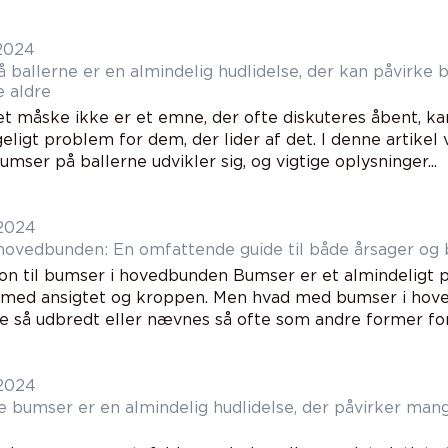
 2024
 ballerne er en almindelig hudlidelse, der kan påvirke
e aldre
t måske ikke er et emne, der ofte diskuteres åbent, k
ligt problem for dem, der lider af det. I denne artikel vi
mser på ballerne udvikler sig, og vigtige oplysninger...
 2024
hovedbunden: En omfattende guide til både årsager og 
ion til bumser i hovedbunden Bumser er et almindeligt
 med ansigtet og kroppen. Men hvad med bumser i ho
ge så udbredt eller nævnes så ofte som andre former for
 2024
e bumser er en almindelig hudlidelse, der påvirker ma