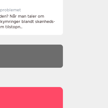
e problemet
anden? Når man taler om
ekymringer blandt skønheds-
 tilstopn...