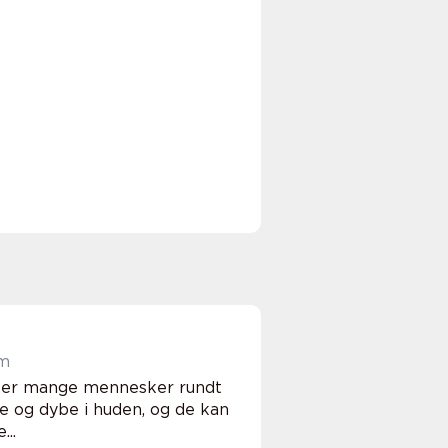
em
irker mange mennesker rundt
e og dybe i huden, og de kan
...