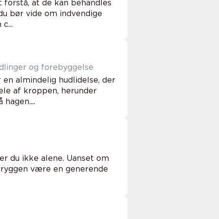
 forstå, at de kan behandles
d du bør vide om indvendige
c...
dlinger og forebyggelse
en almindelig hudlidelse, der
ele af kroppen, herunder
hagen....
er du ikke alene. Uanset om
på ryggen være en generende