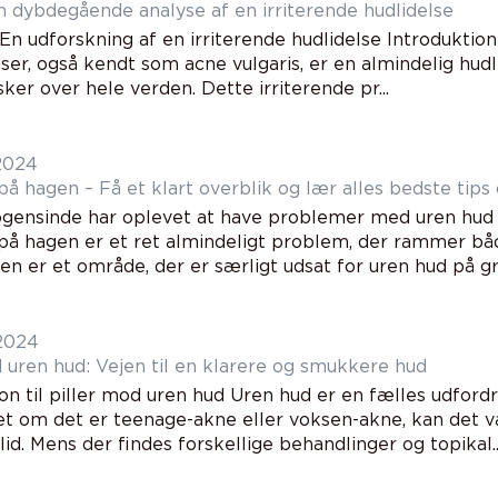
umser en dybdegående analyse af en irriterende hudlidelse
n udforskning af en irriterende hudlidelse Introduktion 
er, også kendt som acne vulgaris, er en almindelig hudli
er over hele verden. Dette irriterende pr...
 2024
å hagen – Få et klart overblik og lær alles bedste tips 
ogensinde har oplevet at have problemer med uren hud p
på hagen er et ret almindeligt problem, der rammer bå
en er et område, der er særligt udsat for uren hud på gru
 2024
d uren hud: Vejen til en klarere og smukkere hud
ion til piller mod uren hud Uren hud er en fælles udfor
et om det er teenage-akne eller voksen-akne, kan det 
llid. Mens der findes forskellige behandlinger og topikal..