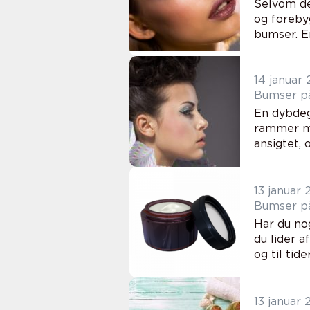
Selvom de
og forebyg
bumser. E
14 januar
Bumser på
En dybdeg
rammer me
ansigtet,
13 januar
Bumser på
Har du no
du lider 
og til tid
13 januar