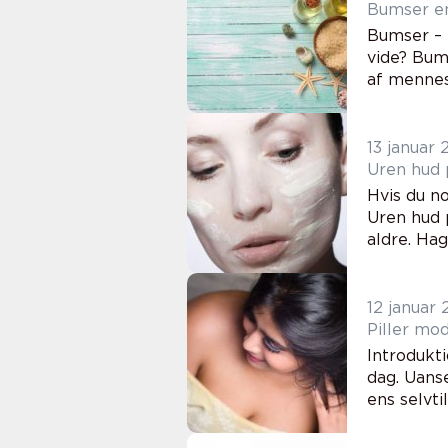
B
Bumser – E
vide? Bums
af mennesk
13 januar
Uren hud p
Hvis du n
Uren hud 
aldre. Hag
12 januar
Piller mo
Introdukt
dag. Uans
ens selvti