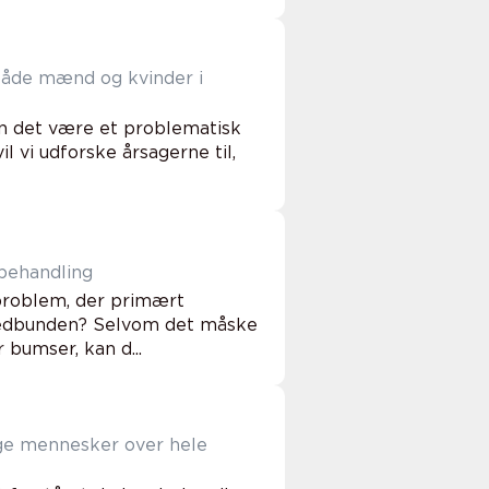
 både mænd og kvinder i
an det være et problematisk
l vi udforske årsagerne til,
behandling
 problem, der primært
vedbunden? Selvom det måske
 bumser, kan d...
nge mennesker over hele