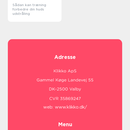
Sådan kan træning
forbedre din huds
udstråling
Adresse
web:
www.klikko.dk/
Menu