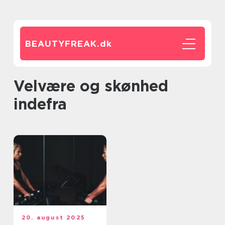
BEAUTYFREAK.
dk
Velvære og skønhed
indefra
20. august 2025