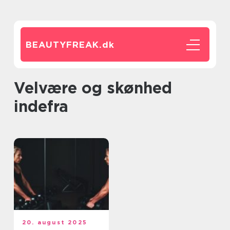
BEAUTYFREAK.
dk
Velvære og skønhed
indefra
20. august 2025