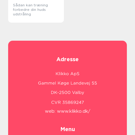
Sådan kan træning
forbedre din huds
udstråling
Adresse
web:
www.klikko.dk/
Menu