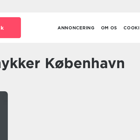
dk
ANNONCERING
OM OS
COOKI
smykker København